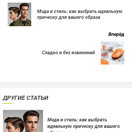
еще
Мода и стиль: как выбрать идеальную
Пр
прическу для вашего образа
нов
Вперёд
Next
Сладко и без извинений
post:
ДРУГИЕ СТАТЬИ
Мода и стиль: как выбрать
идеальную прическу для вашего