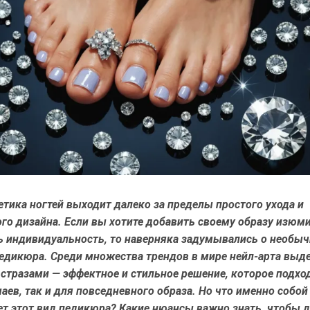
етика ногтей выходит далеко за пределы простого ухода и
го дизайна. Если вы хотите добавить своему образу изюм
ь индивидуальность, то наверняка задумывались о необы
педикюра. Среди множества трендов в мире нейл-арта выд
стразами — эффектное и стильное решение, которое подхо
аев, так и для повседневного образа. Но что именно собой
ет этот вид педикюра? Какие нюансы важно знать, чтобы 