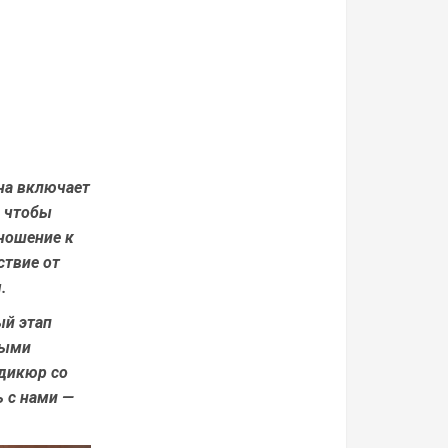
на включает
, чтобы
ношение к
ствие от
.
ый этап
ными
едикюр со
ь с нами —