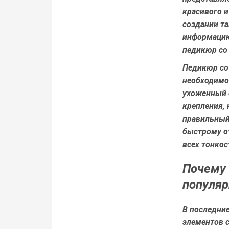
красивого и
создании т
информацию 
педикюр со
Педикюр со
необходимо 
ухоженный о
крепления, 
правильный
быстрому о
всех тонкос
Почему 
популяр
В последние
элементов с