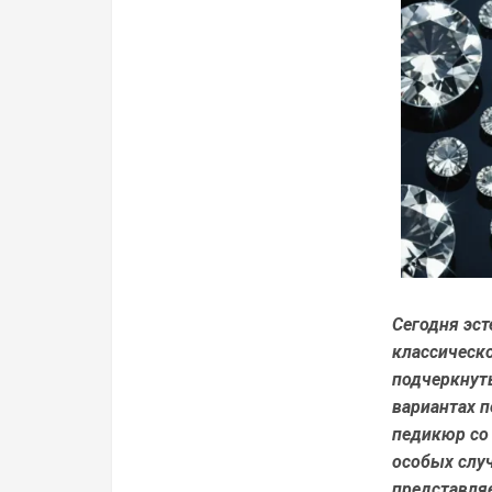
Сегодня эст
классическо
подчеркнут
вариантах 
педикюр со 
особых случ
представля