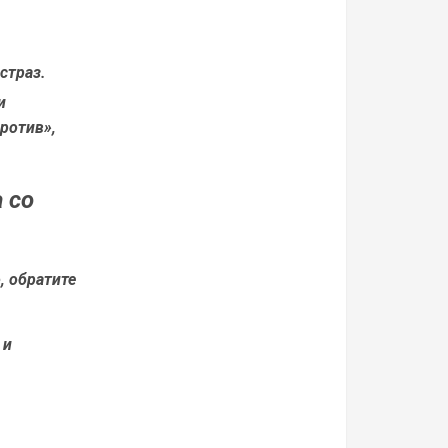
страз.
и
ротив»,
 со
, обратите
 и