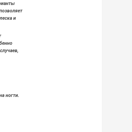
арианты
 позволяет
леска и
т
бенно
случаев,
на ногти.