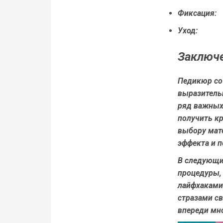
Фиксация:
Уход:
Заключ
Педикюр со 
выразитель
ряд важных
получить к
выбору мате
эффекта и 
В следующи
процедуры,
лайфхаками 
стразами св
впереди мн