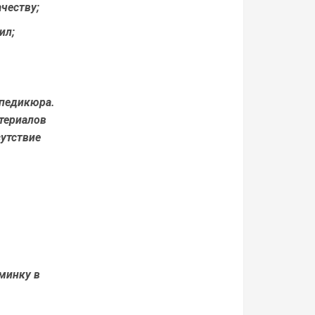
ачеству;
ил;
 педикюра.
териалов
сутствие
минку в