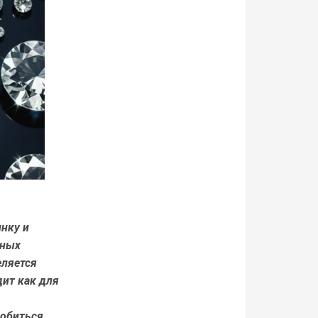
инку и
чных
еляется
дит как для
добиться