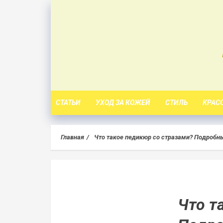
Skip
to
content
СТАТЬИ
УХОД ЗА КОЖЕЙ
СТИЛЬ
КРАС
Главная
Что такое педикюр со стразами? Подробн
Что т