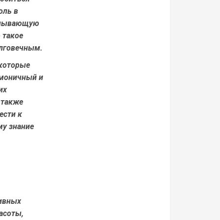
оль в
ерпывающую
 такое
олговечным.
 которые
рмоничный и
их
 также
ести к
му знание
тивных
асоты,