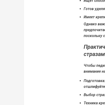
Ищет спосо
Готов удел
Имеет крепк
Однако важн
предпочитае
поскольку 
Практич
стразам
Чтобы педик
внимание н
Подготовка
отшлифуйте
Выбор страз
Техника кре