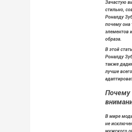
Зачастую в
стильно, со
Роналду Зу
почему она 
элементов 
образа.
В этой стат
Роналду Зуб
также дадим
лучше всего
адаптироват
Почему 
вниман
В мире мод
не исключен
мужского об