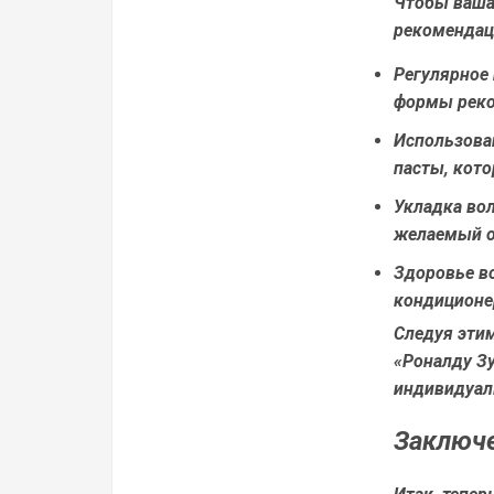
Чтобы ваша 
рекомендац
Регулярное
формы реко
Использова
пасты, кото
Укладка вол
желаемый о
Здоровье в
кондиционер
Следуя эти
«Роналду Зу
индивидуал
Заключ