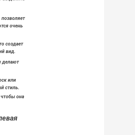
о позволяет
ются очень
то создает
ий вид.
ы делают
оск или
ый стиль.
 чтобы она
левая