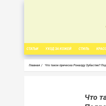
Skip
to
content
СТАТЬИ
УХОД ЗА КОЖЕЙ
СТИЛЬ
КРАС
Главная
Что такое прическа Роналду Зубастик? По
Что т