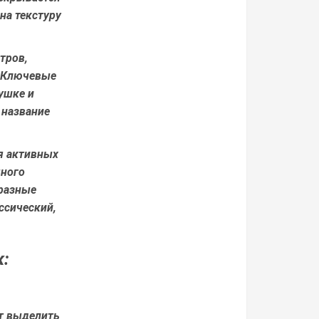
на текстуру
тров,
. Ключевые
ушке и
 название
я активных
много
 разные
ссический,
к:
ет выделить