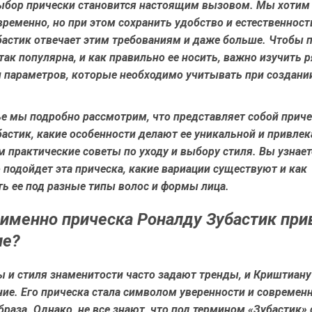
ыбор прически становится настоящим вызовом. Мы хотим
временно, но при этом сохранить удобство и естественност
бастик отвечает этим требованиям и даже больше. Чтобы п
так популярна, и как правильно ее носить, важно изучить
и параметров, которые необходимо учитывать при создани
ье мы подробно рассмотрим, что представляет собой прич
астик, какие особенности делают ее уникальной и привлек
 практические советы по уходу и выбору стиля. Вы узнает
 подойдет эта прическа, какие вариации существуют и как
ь ее под разные типы волос и формы лица.
именно прическа Роналду Зубастик при
ие?
ы и стиля знаменитости часто задают тренды, и Криштиану
ие. Его прическа стала символом уверенности и современ
раза. Однако, не все знают, что под термином «Зубастик»