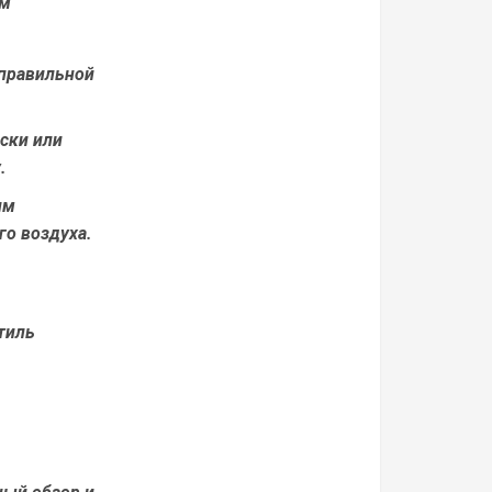
им
 правильной
ски или
.
им
го воздуха.
тиль