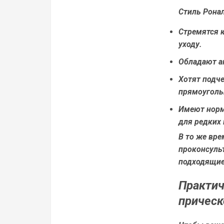
Стиль Рона
Стремятся 
уходу.
Обладают а
Хотят подче
прямоуголь
Имеют норма
для редких
В то же вр
проконсуль
подходящие 
Практич
прическ