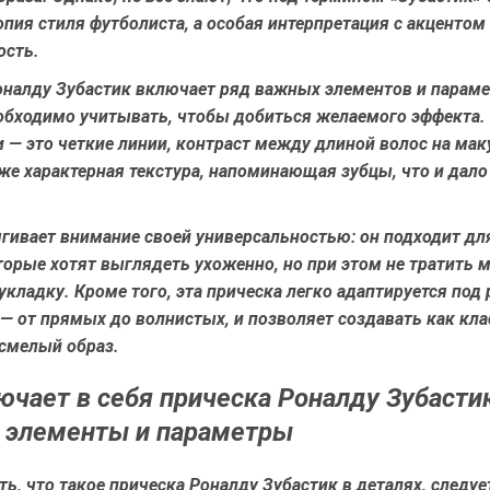
опия стиля футболиста, а особая интерпретация с акцентом 
ость.
оналду Зубастик включает ряд важных элементов и параме
обходимо учитывать, чтобы добиться желаемого эффекта
 — это четкие линии, контраст между длиной волос на мак
кже характерная текстура, напоминающая зубцы, что и дало
ягивает внимание своей универсальностью: он подходит дл
орые хотят выглядеть ухоженно, но при этом не тратить 
укладку. Кроме того, эта прическа легко адаптируется под
— от прямых до волнистых, и позволяет создавать как кла
 смелый образ.
ючает в себя прическа Роналду Зубасти
 элементы и параметры
ть,
что такое прическа Роналду Зубастик
в деталях, следу