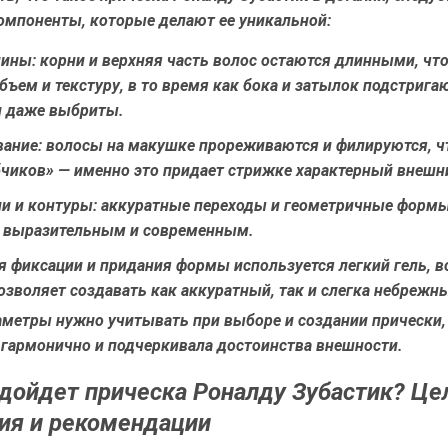
омпоненты, которые делают ее уникальной:
лины:
корни и верхняя часть волос остаются длинными, чт
бъем и текстуру, в то время как бока и затылок подстрига
и даже выбриты.
вание:
волосы на макушке прореживаются и филируются, ч
бчиков» — именно это придает стрижке характерный внешн
и и контуры:
аккуратные переходы и геометричные форм
е выразительным и современным.
 фиксации и придания формы используется легкий гель, в
позволяет создавать как аккуратный, так и слегка небрежн
аметры нужно учитывать при выборе и создании прически,
 гармонично и подчеркивала достоинства внешности.
дойдет прическа Роналду Зубастик? Це
ия и рекомендации