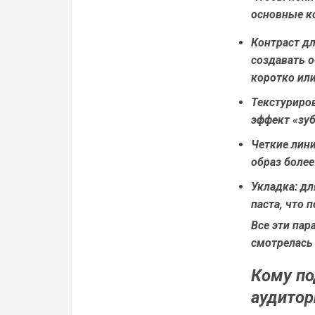
основные к
Контраст д
создавать о
коротко ил
Текстуриро
эффект «зу
Четкие лини
образ боле
Укладка:
для
паста, что 
Все эти пар
смотрелась
Кому по
аудитор