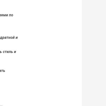
иями по
адратной и
ь стиль и
ать