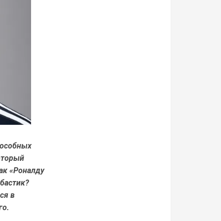
пособных
оторый
как «Роналду
убастик?
ся в
го.