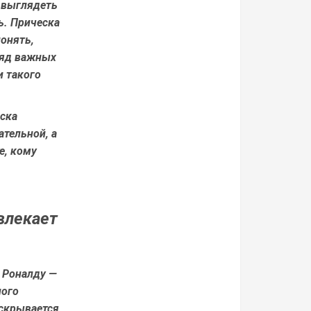
 выглядеть
ь. Прическа
онять,
 ряд важных
и такого
еска
ательной, а
е, кому
влекает
 Роналду —
ного
 скрывается