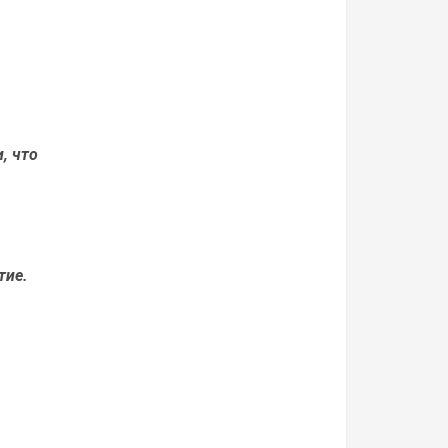
, что
тие.