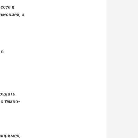
есса и
рмонией, а
 в
создать
с темно-
Например,