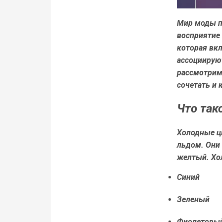
Мир моды п
восприятие 
которая вкл
ассоциируют
рассмотрим,
сочетать и
Что так
Холодные цв
льдом. Они
желтый. Хо
Синий
Зеленый
Фиолетовы