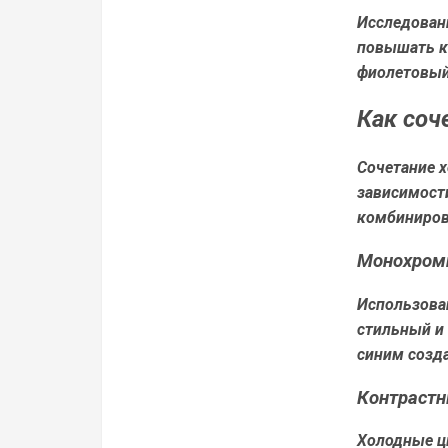
Исследовани
повышать ко
фиолетовый
Как соч
Сочетание 
зависимости
комбиниров
Монохром
Использован
стильный и 
синим созда
Контрастн
Холодные ц