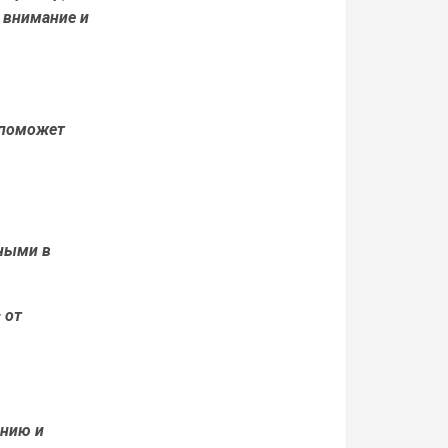
 внимание и
 поможет
ными в
 от
ению и