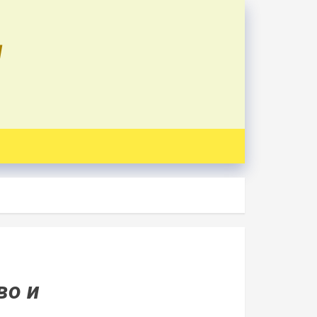
U
во и