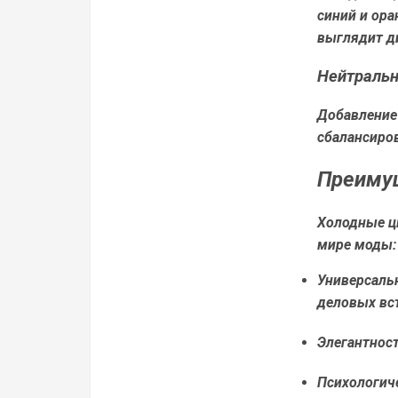
синий и ора
выглядит д
Нейтраль
Добавление
сбалансиров
Преимущ
Холодные ц
мире моды:
Универсаль
деловых вс
Элегантност
Психологич