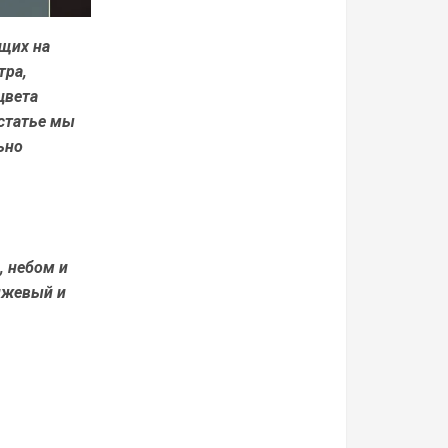
щих на
тра,
цвета
 статье мы
ьно
, небом и
нжевый и