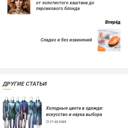
Пр
от золотистого каштана до
нов
персикового блонда
Вперёд
Next
Сладко и без извинений
post:
ДРУГИЕ СТАТЬИ
Холодные цвета в одежде:
искусство и наука выбора
17-02-2025