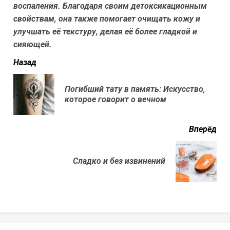
воспаления. Благодаря своим детоксикационным
свойствам, она также помогает очищать кожу и
улучшать её текстуру, делая её более гладкой и
сияющей.
читать
Назад
еще
Погибший тату в память: Искусство,
Пр
которое говорит о вечном
нов
Вперёд
Next
Сладко и без извинений
post: