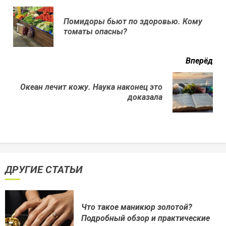
еще
Помидоры бьют по здоровью. Кому
Пр
томаты опасны?
нов
Вперёд
Океан лечит кожу. Наука наконец это
Next
доказала
post:
ДРУГИЕ СТАТЬИ
Что такое маникюр золотой?
Подробный обзор и практические