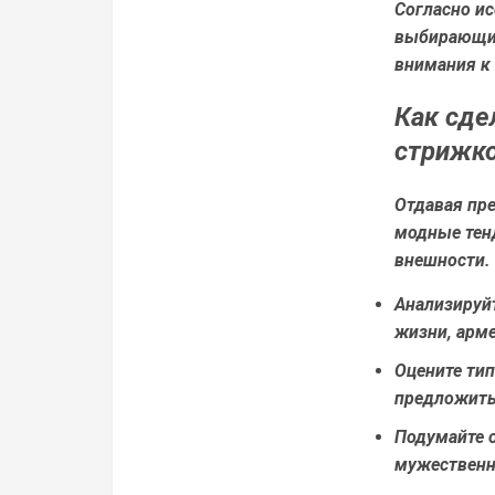
Согласно и
выбирающие
внимания к
Как сде
стрижко
Отдавая пре
модные тенд
внешности. 
Анализируйт
жизни, арм
Оцените тип
предложить
Подумайте 
мужественн