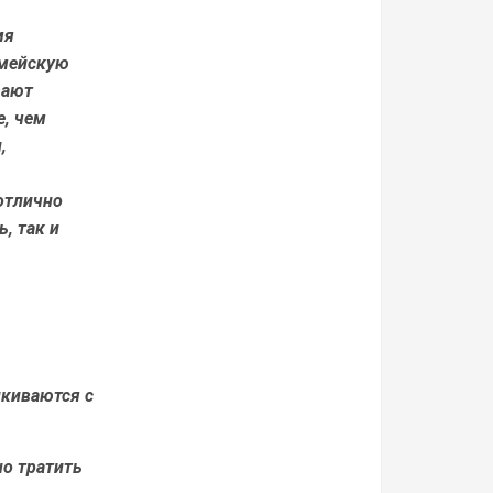
мя
рмейскую
вают
е, чем
,
 отлично
, так и
лкиваются с
но тратить