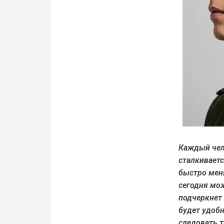
Каждый чел
сталкивает
быстро меня
сегодня мож
подчеркнет
будет удобн
следовать т