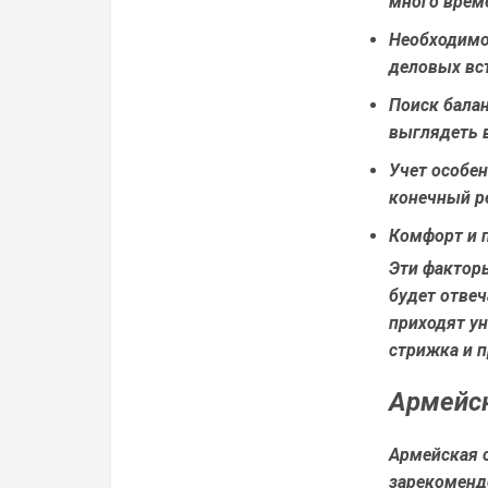
много време
Необходимо
деловых вст
Поиск бала
выглядеть
Учет особе
конечный ре
Комфорт и 
Эти факторы
будет отве
приходят у
стрижка и п
Армейск
Армейская с
зарекомендо