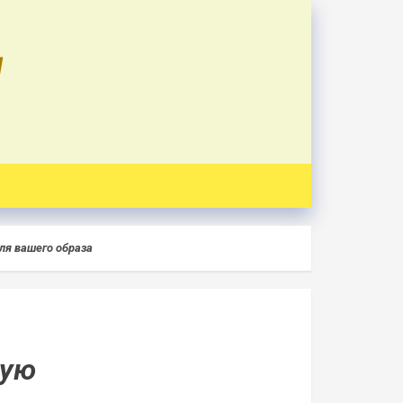
U
ля вашего образа
ную