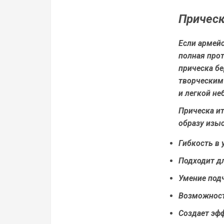
Прическ
Если армейс
полная про
прическа бе
творческим
и легкой не
Прическа ит
образу изыс
Гибкость в 
Подходит д
Умение под
Возможност
Создает эфф