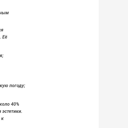
ьным
ся
. Её
я;
кую погоду;
около 40%
 эстетики.
 к