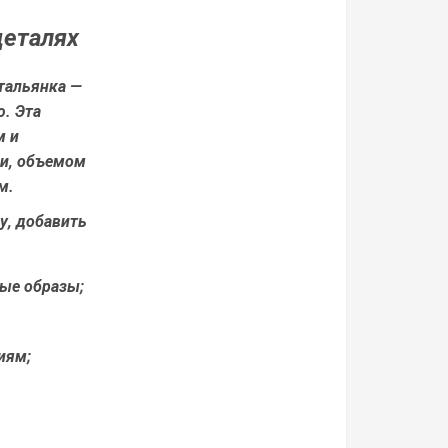
деталях
итальянка —
. Эта
м и
ми, объемом
м.
у, добавить
ные образы;
иям;