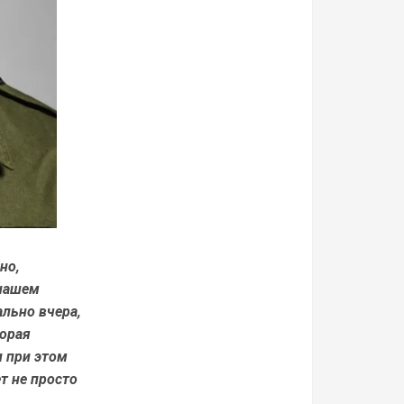
но,
 нашем
ально вчера,
торая
и при этом
т не просто