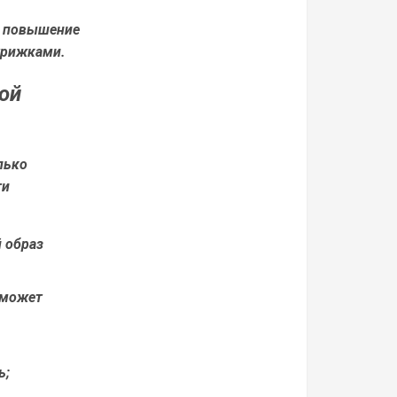
и повышение
трижками.
ой
лько
ти
 образ
 может
ь;