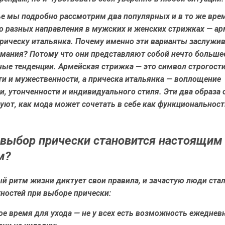
ье мы подробно рассмотрим два популярных и в то же вре
о разных направления в мужских и женских стрижках — а
прическу итальянка. Почему именно эти варианты заслужи
имания? Потому что они представляют собой нечто больше
ые тенденции. Армейская стрижка — это символ строгости
ти и мужественности, а прическа итальянка — воплощение
и, утонченности и индивидуального стиля. Эти два образа
ют, как мода может сочетать в себе как функциональность
выбор прически становится настоящим
м?
й ритм жизни диктует свои правила, и зачастую люди ста
ностей при выборе прически:
ое время для ухода
— не у всех есть возможность ежеднев