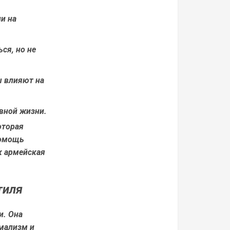
и на
ся, но не
ы влияют на
вной жизни.
оторая
помощь
к армейская
тиля
и. Она
имализм и