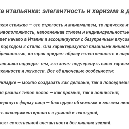
а итальянка: элегантность и харизма в 
кая стрижка — это строгость и минимализм, то прическа 
тивоположность, наполненная стилем и индивидуальностью
рет начало в Италии и ассоциируется с безупречным вкусо
 подходом к стилю. Она характеризуется плавными линия
брежностью, которая придает образу естественность и шар
альянка подходит тем, кто хочет подчеркнуть свою харизм
канности и легкости. Вот её ключевые особенности:
укладке
— можно создавать как деловые, так и повседнев
ля разных типов волос
— как прямых, так и волнистых;
черкнуть форму лица
— благодаря объемным и мягким лин
ь экспериментировать
с длиной и текстурой;
ект естественной элегантности
без лишних усилий.