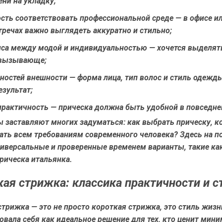
ни на укладку;
сть соответствовать профессиональной среде
— в офисе ил
речах важно выглядеть аккуратно и стильно;
нса между модой и индивидуальностью
— хочется выделять
 вызывающе;
нностей внешности
— форма лица, тип волос и стиль одежд
зультат;
практичность
— прическа должна быть удобной в повседне
 заставляют многих задуматься: как выбрать прическу, к
чать всем требованиям современного человека? Здесь на 
ниверсальные и проверенные временем варианты, такие ка
рическа итальянка.
ая стрижка: классика практичности и с
трижка — это не просто короткая стрижка, это стиль жизн
вала себя как идеальное решение для тех, кто ценит мин