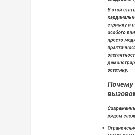
В этой стат
кардинальн
стрижку и 
особого вн
просто модн
практичнос
элегантност
демонстриру
эстетику.
Почему 
вызово
Современны
рядом слож
Ограниченн