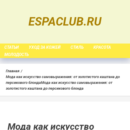
Skip
to
ESPACLUB.RU
content
СТАТЬИ
УХОД ЗА КОЖЕЙ
СТИЛЬ
КРАСОТА
МОЛОДОСТЬ
Главная
Мода как искусство самовыражения: от золотистого каштана до
персикового блонда
Мода как искусство самовыражения: от
золотистого каштана до персикового блонда
Мода как искусство