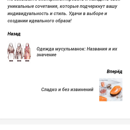
уникальные сочетания, которые подчеркнут вашу
индивидуальность и стиль. Удачи в выборе и
создании идеального образа!
читать
Назад
еще
Одежда мусульманок: Названия и их
Пр
значение
нов
Вперёд
Next
Сладко и без извинений
post: