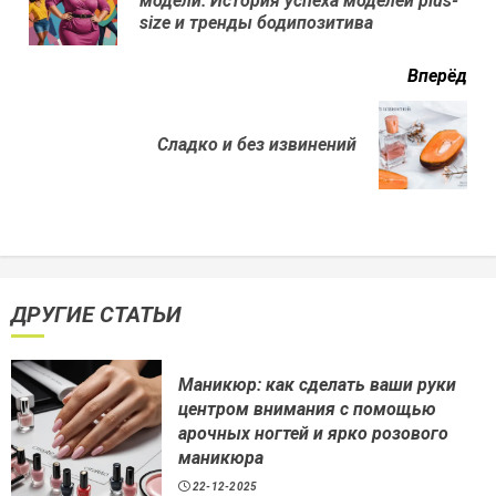
модели: История успеха моделей plus-
нов
size и тренды бодипозитива
Вперёд
Next
Сладко и без извинений
post:
ДРУГИЕ СТАТЬИ
Маникюр: как сделать ваши руки
центром внимания с помощью
арочных ногтей и ярко розового
маникюра
22-12-2025