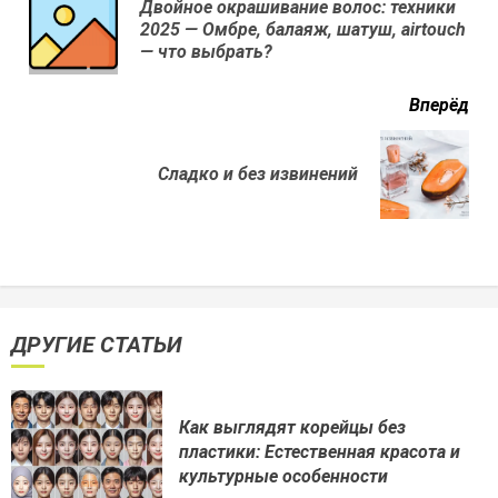
Двойное окрашивание волос: техники
Пр
2025 — Омбре, балаяж, шатуш, airtouch
нов
— что выбрать?
Вперёд
Next
Сладко и без извинений
post:
ДРУГИЕ СТАТЬИ
Как выглядят корейцы без
пластики: Естественная красота и
культурные особенности