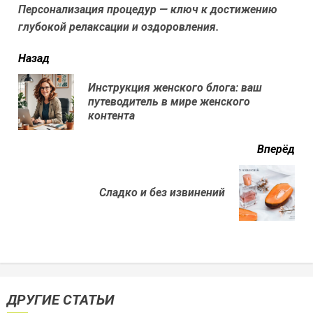
Персонализация процедур — ключ к достижению
глубокой релаксации и оздоровления.
читать
Назад
еще
Инструкция женского блога: ваш
Пр
путеводитель в мире женского
нов
контента
Вперёд
Next
Сладко и без извинений
post:
ДРУГИЕ СТАТЬИ