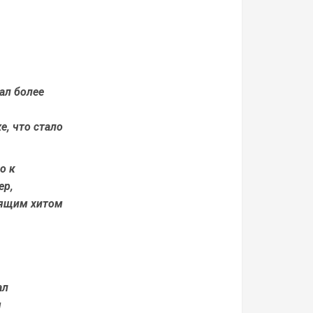
ал более
е, что стало
о к
ер,
тоящим хитом
ал
м