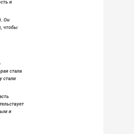
сть и
. Он
м, чтобы
о
орая стала
y стали
асть
етельствует
ным и