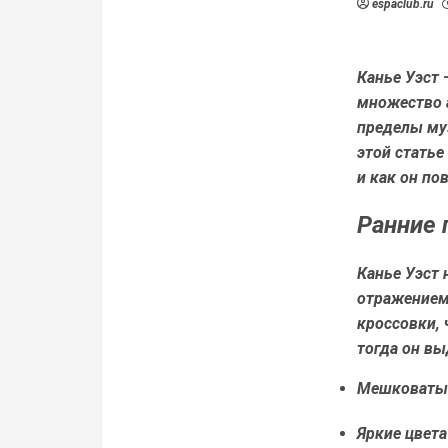
espaclub.ru
Канье Уэст 
множество а
пределы муз
этой статье
и как он по
Ранние 
Канье Уэст 
отражением
кроссовки, 
тогда он в
Мешковатые
Яркие цвета