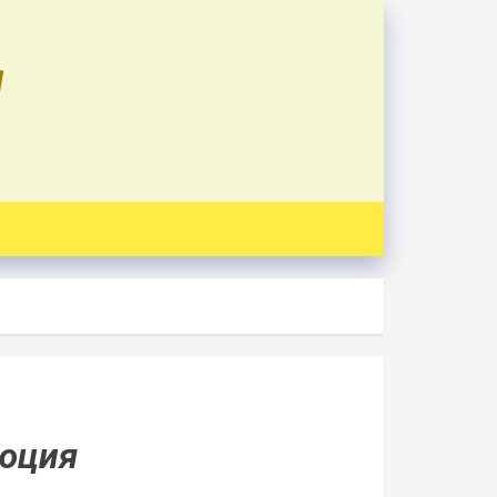
U
люция