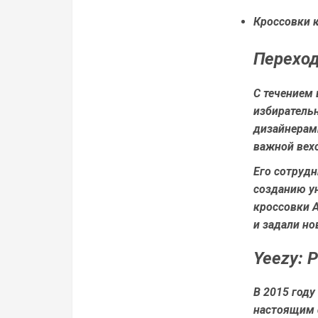
Кроссовки к
Переход
С течением 
избиратель
дизайнерами
важной вехо
Его сотрудн
созданию у
кроссовки A
и задали но
Yeezy: 
В 2015 году
настоящим 