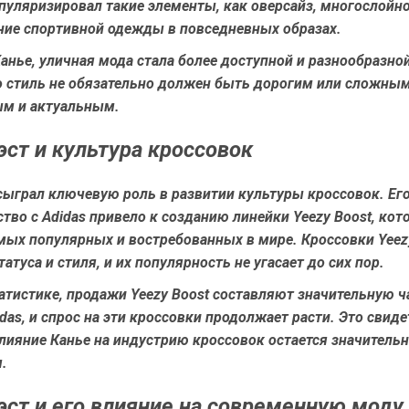
пуляризировал такие элементы, как оверсайз, многослойно
ние спортивной одежды в повседневных образах.
анье, уличная мода стала более доступной и разнообразной
то стиль не обязательно должен быть дорогим или сложны
м и актуальным.
эст и культура кроссовок
сыграл ключевую роль в развитии культуры кроссовок. Ег
тво с Adidas привело к созданию линейки Yeezy Boost, кот
мых популярных и востребованных в мире. Кроссовки Yeez
атуса и стиля, и их популярность не угасает до сих пор.
атистике, продажи Yeezy Boost составляют значительную ч
das, и спрос на эти кроссовки продолжает расти. Это свид
влияние Канье на индустрию кроссовок остается значитель
.
эст и его влияние на современную моду