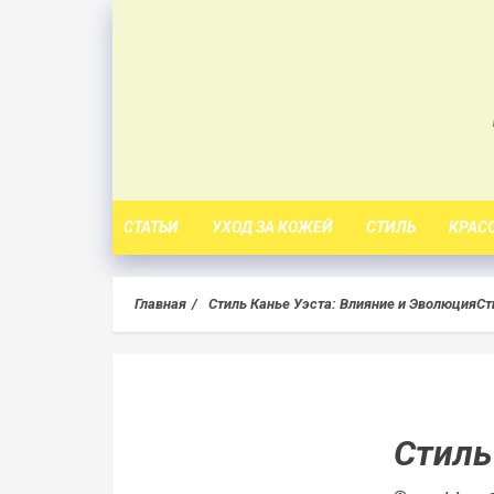
Skip
to
content
СТАТЬИ
УХОД ЗА КОЖЕЙ
СТИЛЬ
КРАС
Главная
Стиль Канье Уэста: Влияние и Эволюция
Ст
Стиль