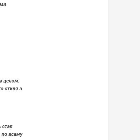
ыми
в целом.
о стиля в
 стал
 по всему