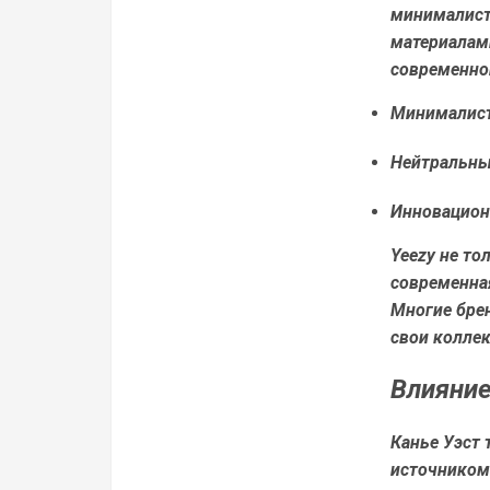
минималист
материалам
современно
Минималис
Нейтральны
Инновацион
Yeezy не то
современная
Многие брен
свои коллек
Влияние
Канье Уэст 
источником