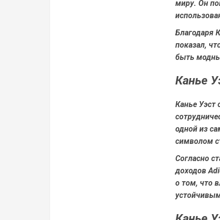
миру. Он по
использова
Благодаря К
показал, ч
быть модны
Канье У
Канье Уэст 
сотрудничес
одной из са
символом ст
Согласно ст
доходов Adi
о том, что 
устойчивым
Канье У