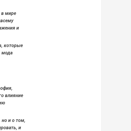
 в мире
 всему
ражения и
в, которые
о мода
софия,
го влияние
рию
 но и о том,
ровать, и