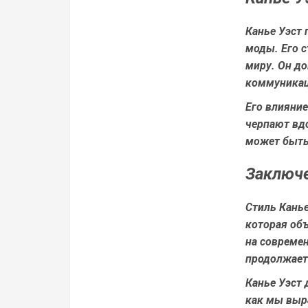
Канье Уэст 
моды. Его 
миру. Он до
коммуникац
Его влияни
черпают вдо
может быть
Заключ
Стиль Канье
которая объ
на совреме
продолжает
Канье Уэст 
как мы выра