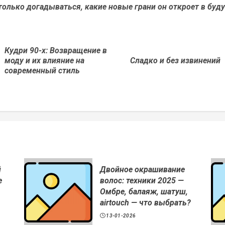
олько догадываться, какие новые грани он откроет в буд
Кудри 90-х: Возвращение в
Предыдущая
Next
моду и их влияние на
Сладко и без извинений
новость
post:
современный стиль
й
Двойное окрашивание
е
волос: техники 2025 —
Омбре, балаяж, шатуш,
airtouch — что выбрать?
13-01-2026